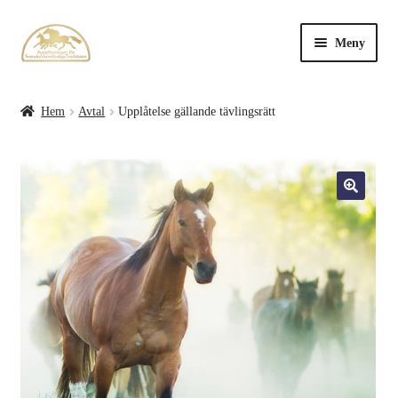
Meny
Avtal
Hem
Avtal
Upplåtelse gällande tävlingsrätt
Auktionskataloger
Bli medlem
Värdering
Övrigt