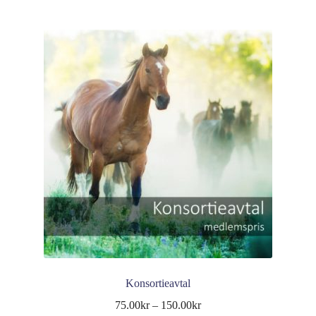
Konsortieavtal
75.00
kr
–
150.00
kr